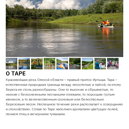
О ТАРЕ
Красивейшая река Омской области – правый приток Иртыша. Тара –
естественная природная граница между лесостепью и тайгой, поэтому
берега ее столь разнообразны. Они то высокие и обрывистые, то
низкие с белоснежными песчаными пляжами, то поросшие густым
ивняком, а то величественным сосновым или белоствольно
березовым лесом. Неспешное течение реки располагает к созерцанию
и спокойствию. Сплав по Таре наполнен ароматами цветущих полей,
пением птиц и вечерними туманами.