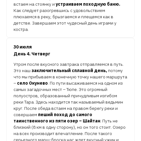
встаем на стоянку и
устраиваем походную баню.
Как следует разогревшись с удовольствием
плюхаемся в реку, брызгаемся и плещемся как в
детстве. Завершаем этот чудесный день играми у
костра.
30 июля
День 4. Четверг
Утром после вкусного завтрака отправляемся в путь.
Это наш
заключительный сплавной день,
потому
что мы прибываем в конечную точку нашего маршрута
–
село Окунево
. По пути высаживаемся на одном из
самых загадочных мест – Тюпе. Это огромный
полуостров, образованный причудливым изгибом
реки Тара. Здесь находится так называемый ведьмин
круг. После обеда встаем на правом берегу реки и
совершаем
пеший поход до самого
таинственного из пяти озер – Шайтан
. Путь не
близкий (8 км в одну сторону), но он того стоит. Озеро
на всех производит впечатление. После такого
серьезного марш-броска нас ждет вкусный ужин и