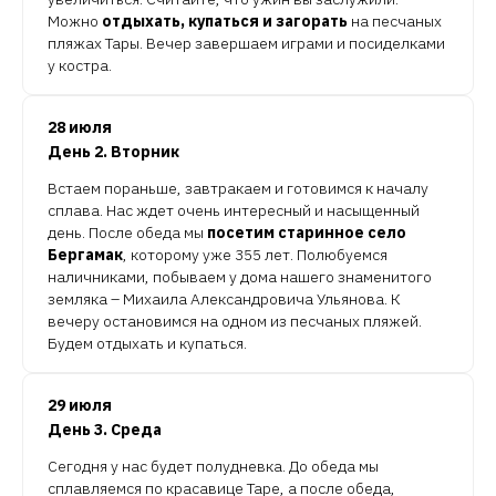
Можно
отдыхать, купаться и загорать
на песчаных
пляжах Тары. Вечер завершаем играми и посиделками
у костра.
28 июля
День 2. Вторник
Встаем пораньше, завтракаем и готовимся к началу
сплава. Нас ждет очень интересный и насыщенный
день. После обеда мы
посетим старинное село
Бергамак
, которому уже 355 лет. Полюбуемся
наличниками, побываем у дома нашего знаменитого
земляка – Михаила Александровича Ульянова. К
вечеру остановимся на одном из песчаных пляжей.
Будем отдыхать и купаться.
29 июля
День 3. Среда
Сегодня у нас будет полудневка. До обеда мы
сплавляемся по красавице Таре, а после обеда,