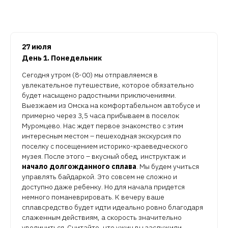
27 июля
День 1. Понедельник
Сегодня утром (8-00) мы отправляемся в
увлекательное путешествие, которое обязательно
будет насыщено радостными приключениями.
Выезжаем из Омска на комфортабельном автобусе и
примерно через 3,5 часа прибываем в поселок
Муромцево. Нас ждет первое знакомство с этим
интересным местом – пешеходная экскурсия по
поселку с посещением историко-краеведческого
музея. После этого – вкусный обед, инструктаж и
начало долгожданного сплава
. Мы будем учиться
управлять байдаркой. Это совсем не сложно и
доступно даже ребенку. Но для начала придется
немного поманеврировать. К вечеру ваше
сплавсредство будет идти идеально ровно благодаря
слаженным действиям, а скорость значительно
увеличиться. Считайте, что ужин вы заслужили.