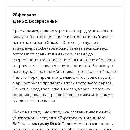
28 февраля
День 2. Воскресенье
Просыпаемся, делаем утреннюю зарядку на свежем
воздухе. Завтракаем и идем в интерактивный визит-
центр на острове Ольхон. С помощью аудио и
визуальных эффектов можно узнать весь контекст
острова: от древних шаманских легенд до
современных экологических реалий. После обедаем и
отправляемся в ледовое путешествие на 3-часовую
поездку на аэроходе «Спутник» по центральной части
Малого Моря (пролив, отделяющий остров от суши).
Маршрут будет пролегать вдоль восточного берега
Ольхона, среди заснеженных гор, через несколько
островов, ледяных гротов и пещер с изумительными
выплесками на скалах.
Судно на воздушной подушке доставит нас к самой
узнаваемой и популярной фотолокации зимнего
Байкала -
острову
Огой
. Поднимемся на сам остров,
чтобы посмотреть панораму Малого моря и посетить