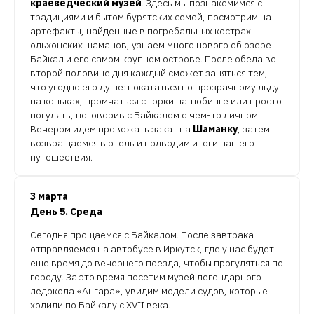
краеведческий музей
. Здесь мы познакомимся с
традициями и бытом бурятских семей, посмотрим на
артефакты, найденные в погребальных кострах
ольхонских шаманов, узнаем много нового об озере
Байкал и его самом крупном острове. После обеда во
второй половине дня каждый сможет заняться тем,
что угодно его душе: покататься по прозрачному льду
на коньках, промчаться с горки на тюбинге или просто
погулять, поговорив с Байкалом о чем-то личном.
Вечером идем провожать закат на
Шаманку
, затем
возвращаемся в отель и подводим итоги нашего
путешествия.
3 марта
День 5. Среда
Сегодня прощаемся с Байкалом. После завтрака
отправляемся на автобусе в Иркутск, где у нас будет
еще время до вечернего поезда, чтобы прогуляться по
городу. За это время посетим музей легендарного
ледокола «Ангара», увидим модели судов, которые
ходили по Байкалу с XVII века.