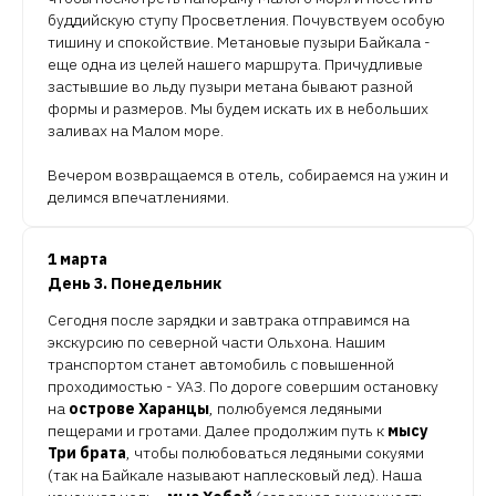
буддийскую ступу Просветления. Почувствуем особую
тишину и спокойствие. Метановые пузыри Байкала -
еще одна из целей нашего маршрута. Причудливые
застывшие во льду пузыри метана бывают разной
формы и размеров. Мы будем искать их в небольших
заливах на Малом море.
Вечером возвращаемся в отель, собираемся на ужин и
делимся впечатлениями.
1 марта
День 3. Понедельник
Сегодня после зарядки и завтрака отправимся на
экскурсию по северной части Ольхона. Нашим
транспортом станет автомобиль с повышенной
проходимостью - УАЗ. По дороге совершим остановку
на
острове Харанцы
, полюбуемся ледяными
пещерами и гротами. Далее продолжим путь к
мысу
Три брата
, чтобы полюбоваться ледяными сокуями
(так на Байкале называют наплесковый лед). Наша