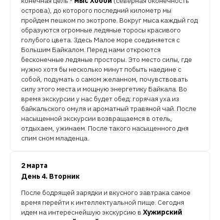
конечная цель -
мыс Хобой
(северная оконечность
острова), до которого последний километр мы
пройдем пешком по экотропе. Вокруг мыса каждый год
образуются огромные ледяные торосы красивого
голубого цвета. Здесь Малое море соединяется с
Большим Байкалом. Перед нами откроются
бесконечные ледяные просторы. Это место силы, где
нужно хотя бы несколько минут побыть наедине с
собой, подумать о самом желанном, почувствовать
силу этого места и мощную энергетику Байкала. Во
время экскурсии у нас будет обед: горячая уха из
байкальского омуля и ароматный травяной чай. После
насыщенной экскурсии возвращаемся в отель,
отдыхаем, ужинаем. После такого насыщенного дня
спим сном младенца.
2 марта
День 4. Вторник
После бодрящей зарядки и вкусного завтрака самое
время перейти к интеллектуальной пище. Сегодня
идем на интереснейшую экскурсию в
Хужирский