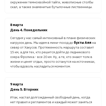
окружении темнохвойной тайги, живописные столбы
скал, а также знаменитые бутылочные лиственницы.
8 марта
День 4. Понедельник
Сегодня у нас самый интенсивный в плане физических
нагрузок день. Мы идем в мини-поход до
бухты Аяя
на
север от Хакусов. Протяженность маршрута составит
15 км, а для тех, кто решится дойти до ледникового
озера Фролиха - все 20 км. Ну, а те, кто знают толк в
жизни и ценят отдых, просто останутся на источниках,
чтобы вдоволь насладиться моментом.
9 марта
День 5. Вторник
Итак, настал долгожданный свободный день, когда
нет правил и регламентов и каждый может заняться