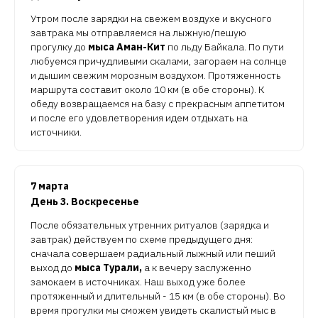
Утром после зарядки на свежем воздухе и вкусного
завтрака мы отправляемся на лыжную/пешую
прогулку до
мыса Аман-Кит
по льду Байкала. По пути
любуемся причудливыми скалами, загораем на солнце
и дышим свежим морозным воздухом. Протяженность
маршрута составит около 10 км (в обе стороны). К
обеду возвращаемся на базу с прекрасным аппетитом
и после его удовлетворения идем отдыхать на
источники.
7 марта
День 3. Воскресенье
После обязательных утренних ритуалов (зарядка и
завтрак) действуем по схеме предыдущего дня:
сначала совершаем радиальный лыжный или пеший
выход до
мыса Турали,
а к вечеру заслуженно
замокаем в источниках. Наш выход уже более
протяженный и длительный - 15 км (в обе стороны). Во
время прогулки мы сможем увидеть скалистый мыс в