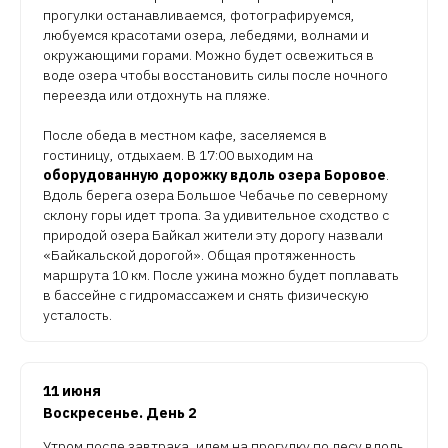
прогулки останавливаемся, фотографируемся,
любуемся красотами озера, лебедями, волнами и
окружающими горами. Можно будет освежиться в
воде озера чтобы восстановить силы после ночного
переезда или отдохнуть на пляже.
После обеда в местном кафе, заселяемся в
гостиницу, отдыхаем. В 17:00 выходим на
оборудованную дорожку вдоль озера Боровое
.
Вдоль берега озера Большое Чебачье по северному
склону горы идет тропа. За удивительное сходство с
природой озера Байкал жители эту дорогу назвали
«Байкальской дорогой». Общая протяженность
маршрута 10 км. После ужина можно будет поплавать
в бассейне с гидромассажем и снять физическую
усталость.
11 июня
Воскресенье. День 2
Утром после завтрака, идем на прогулку по лесу вдоль