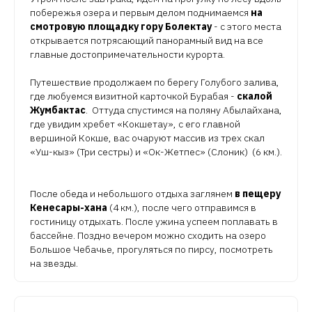
побережья озера и первым делом поднимаемся
на
смотровую площадку гору Болектау
- с этого места
открывается потрясающий панорамный вид на все
главные достопримечательности курорта.
Путешествие продолжаем по берегу Голубого залива,
где любуемся визитной карточкой Бурабая -
скалой
Жумбактас
. Оттуда спустимся на поляну Абылайхана,
где увидим хребет «Кокшетау», с его главной
вершиной Кокше, вас очаруют массив из трех скал
«Уш-кыз» (Три сестры) и «Ок-Жетпес» (Слоник) (6 км.).
После обеда и небольшого отдыха заглянем
в пещеру
Кенесары-хана
(4 км.), после чего отправимся в
гостиницу отдыхать. После ужина успеем поплавать в
бассейне. Поздно вечером можно сходить на озеро
Большое Чебачье, прогуляться по пирсу, посмотреть
на звезды.