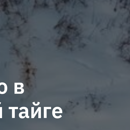
о в
 тайге