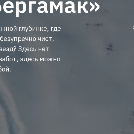
Бергамак»
жной глубинке, где
 безупречно чист,
везд? Здесь нет
забот, здесь можно
бой.