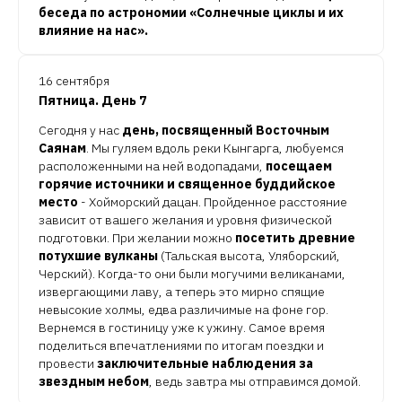
беседа по астрономии «Солнечные циклы и их
влияние на нас».
16 сентября
Пятница. День 7
Сегодня у нас
день, посвященный Восточным
Саянам
. Мы гуляем вдоль реки Кынгарга, любуемся
расположенными на ней водопадами,
посещаем
горячие источники и священное буддийское
место
- Хойморский дацан. Пройденное расстояние
зависит от вашего желания и уровня физической
подготовки. При желании можно
посетить древние
потухшие вулканы
(Тальская высота, Уляборский,
Черский). Когда-то они были могучими великанами,
извергающими лаву, а теперь это мирно спящие
невысокие холмы, едва различимые на фоне гор.
Вернемся в гостиницу уже к ужину. Самое время
поделиться впечатлениями по итогам поездки и
провести
заключительные наблюдения за
звездным небом
, ведь завтра мы отправимся домой.