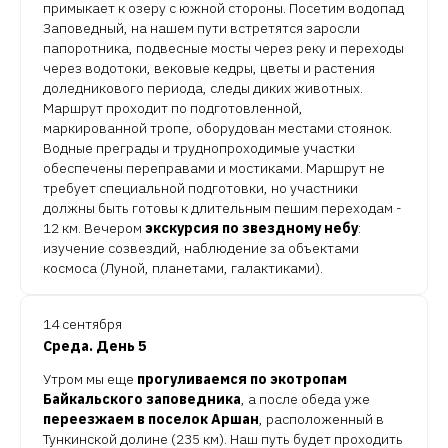
примыкает к озеру с южной стороны. Посетим водопад
Заповедный, на нашем пути встретятся заросли
папоротника, подвесные мосты через реку и переходы
через водотоки, вековые кедры, цветы и растения
доледникового периода, следы диких животных.
Маршрут проходит по подготовленной,
маркированной тропе, оборудован местами стоянок.
Водные преграды и труднопроходимые участки
обеспечены переправами и мостиками. Маршрут не
требует специальной подготовки, но участники
должны быть готовы к длительным пешим переходам -
12 км. Вечером
экскурсия по звездному небу
:
изучение созвездий, наблюдение за объектами
космоса (Луной, планетами, галактиками).
14 сентября
Среда. День 5
Утром мы еще
прогуливаемся по экотропам
Байкальского заповедника
, а после обеда уже
переезжаем в поселок Аршан
, расположенный в
Тункинской долине (235 км). Наш путь будет проходить