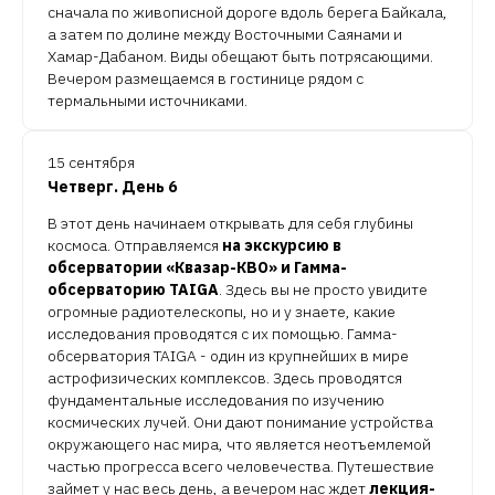
сначала по живописной дороге вдоль берега Байкала,
а затем по долине между Восточными Саянами и
Хамар-Дабаном. Виды обещают быть потрясающими.
Вечером размещаемся в гостинице рядом с
термальными источниками.
15 сентября
Четверг. День 6
В этот день начинаем открывать для себя глубины
космоса. Отправляемся
на экскурсию в
обсерватории «Квазар-КВО» и Гамма-
обсерваторию TAIGA
. Здесь вы не просто увидите
огромные радиотелескопы, но и у знаете, какие
исследования проводятся с их помощью. Гамма-
обсерватория TAIGA - один из крупнейших в мире
астрофизических комплексов. Здесь проводятся
фундаментальные исследования по изучению
космических лучей. Они дают понимание устройства
окружающего нас мира, что является неотъемлемой
частью прогресса всего человечества. Путешествие
займет у нас весь день, а вечером нас ждет
лекция-